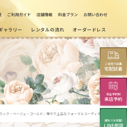
問
ご利用ガイド
店舗情報
料金プラン
お問い合わせ
ギャラリー
レンタルの流れ
オーダードレス
[来店]
セミオーダードレス
パーティードレス
レス
ご自宅で試着
(セレクトプラン)
試着・レンタルの流れ
(20～30代の方向け)
宅配試着
完全予約制
モーニング
来店予約
ラック・ベージュ・ゴールド／華やで上品なフォーマルコーディネート
便利でお気軽!
LINE相談