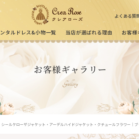
よくある質
レンタルドレス&小物一覧
当店が選ばれる理由
お客様
ミセスの
祖母様の
[宅配]
お客様ギャラリー
フォーマルドレス
オーダードレス
フォーマルド
試着・レンタルの流れ
(40～50代の方向け)
(おばあ様向け)
Gallery
3歳〜小学生の
プリンセスドレス
お父様用
(95〜130サイズ)
・シールケローザジャケット・アーデルハイドジャケット・クチュールフラワー｜ブ