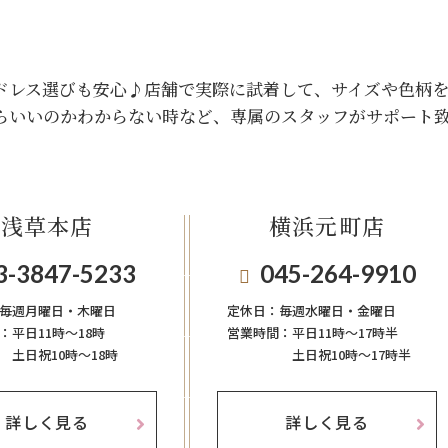
ドレス選びも安心♪
店舗で実際に試着して、サイズや色柄
らいいのかわからない時など、専属のスタッフがサポート
浅草本店
横浜元町店
3-3847-5233
045-264-9910
毎週月曜日・木曜日
定休日：
毎週⽔曜⽇‧⾦曜⽇
：
平日11時～18時
営業時間：
平日11時～17時半
土日祝10時～18時
土日祝10時～17時半
詳しく見る
詳しく見る