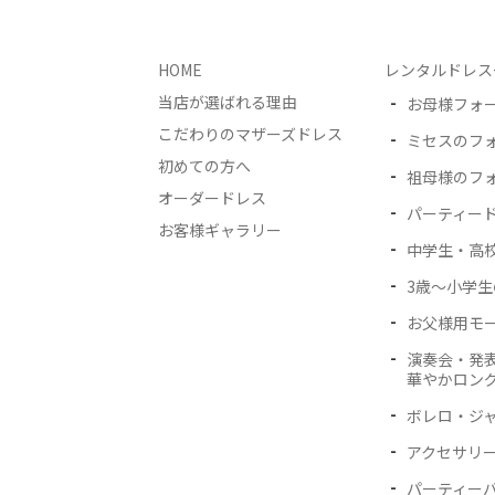
HOME
レンタルドレス
当店が選ばれる理由
お母様フォ
こだわりのマザーズドレス
ミセスのフ
初めての方へ
祖母様のフ
オーダードレス
パーティー
お客様ギャラリー
中学生・高
3歳〜小学
お父様用モ
演奏会・発
華やかロン
ボレロ・ジ
アクセサリー
パーティー