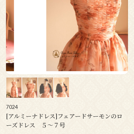
Pr
N
ev
ex
io
t
us
7024
[アルミーナドレス]フェアードサーモンのロ
ーズドレス ５～７号