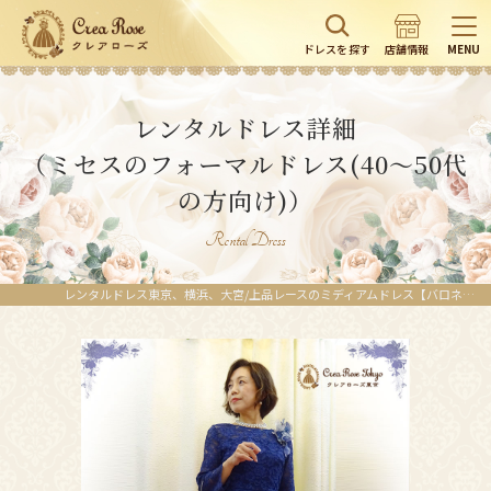
ドレスを探す
店舗情報
MENU
レンタルドレス詳細
（ミセスのフォーマルドレス(40～50代
の方向け)）
Rental Dress
レンタルドレス東京、横浜、大宮/上品レースのミディアムドレス【バロネッセドレス】お母さま、ご親族様に | レンタルドレスのクレアローズ東京