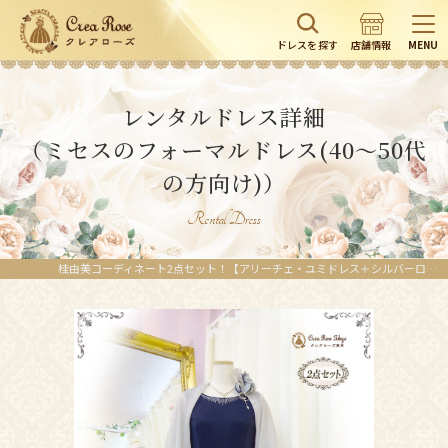
ドレスを探す
店舗情報
MENU
レンタルドレス詳細
（ミセスのフォーマルドレス(40～50代
の方向け)）
Rental Dress
桂由美コーディネート2点セット！【アリーチェ・ユミドレス＋シルバーロングボレロ】母親様・ご親族様ドレス | レンタルドレスのクレアローズ東京