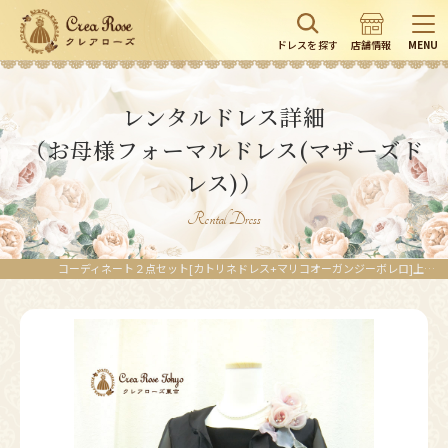
ドレスを探す
店舗情報
MENU
レンタルドレス詳細
（お母様フォーマルドレス(マザーズド
レス)）
Rental Dress
コーディネート２点セット[カトリネドレス+マリコオーガンジーボレロ]上品で可愛らしい印象のブラックドレス｜レンタルドレスのクレアローズ東京