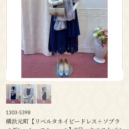
Pr
N
ev
ex
io
t
us
1303-5398
横浜元町【リベルタネイビードレス＋ソプラ