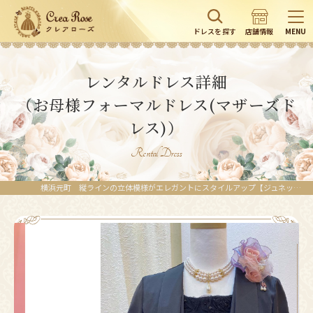
ドレスを探す
店舗情報
MENU
レンタルドレス詳細
（お母様フォーマルドレス(マザーズド
レス)）
Rental Dress
横浜元町 縦ラインの立体模様がエレガントにスタイルアップ【ジュネットドレッシー＋テルサボレロ】華やかなブラックロングドレス