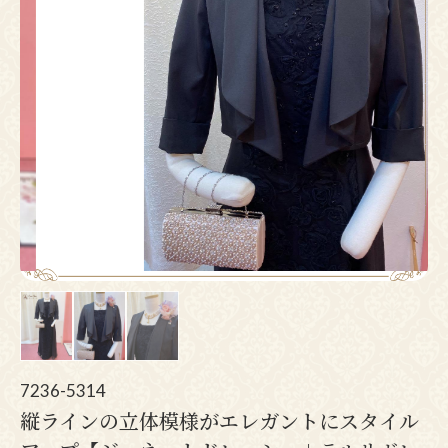
Pr
N
ev
ex
io
t
us
7236-5314
縦ラインの立体模様がエレガントにスタイル