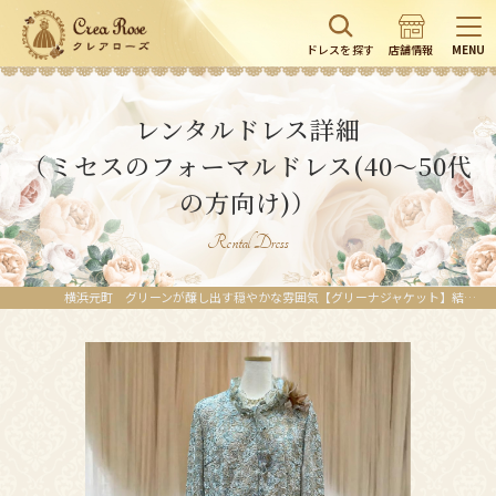
ドレスを探す
店舗情報
MENU
レンタルドレス詳細
（ミセスのフォーマルドレス(40～50代
の方向け)）
Rental Dress
横浜元町 グリーンが醸し出す穏やかな雰囲気【グリーナジャケット】結婚式の叔母様、お祖母様に。11号