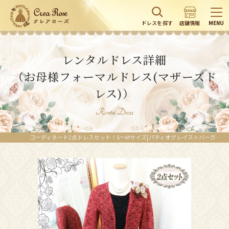
ドレスを探す
店舗情報
MENU
レンタルドレス詳細
（お母様フォーマルドレス(マザーズド
レス)）
Rental Dress
コーディネート2点ドレスセット！S～Mサイズ[パティオグレイス＋バーガンジャケット]| レンタルドレス詳細｜クレアローズ