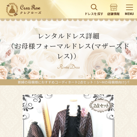
ドレスを探す
店舗情報
MENU
レンタルドレス詳細
（お母様フォーマルドレス(マザーズド
レス)）
Rental Dress
新婦の母親様におすすめコーディネート2点セット！S～Mの母親様向け[パティオグレイス＋ステンシアララボレロジャケット]| レンタルドレス詳細｜クレアローズ