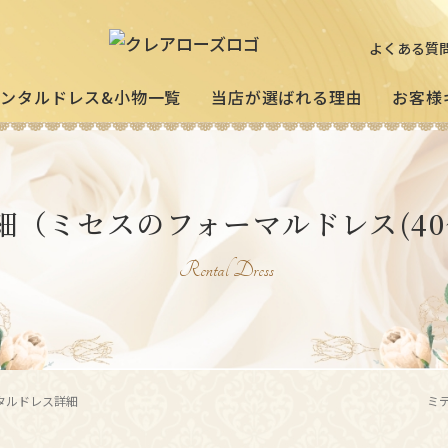
よくある質
レンタルドレス&小物一覧
当店が選ばれる理由
お客様
ミセスの
祖母様
[宅配]
細
（ミセスのフォーマルドレス(40
フォーマルドレス
オーダードレス
フォー
試着・レンタルの流れ
(40～50代の方向け)
(おばあ
Rental Dress
3歳〜小学生の
プリンセスドレス
お父様用モー
(95〜130サイズ)
タルドレス詳細