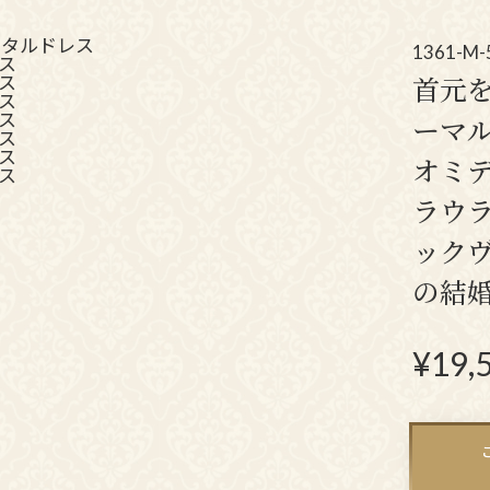
アクセサリー
パーティーバ
(コサージュ・ネックレス等)
1361-M-
首元
立食パーティー、
ーマ
クルージング、
オミ
ダンスパーティーのドレス
ラウ
ックヴ
の結
¥
19,