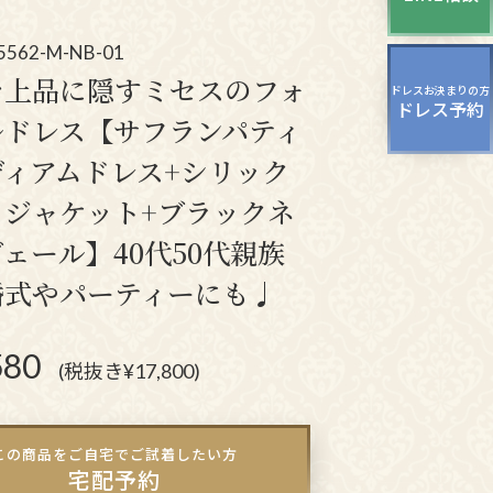
ッグ
ドレスシューズ
5562-M-NB-01
を上品に隠すミセスのフォ
ドレスお決まりの方
ドレス予約
ルドレス【サフランパティ
ディアムドレス+シリック
ラジャケット+ブラックネ
ェール】40代50代親族
婚式やパーティーにも♩
580
(税抜き¥17,800)
この商品をご自宅でご試着したい方
宅配予約