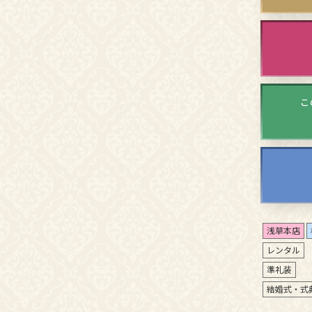
こ
浅草本店
レンタル
準礼装
結婚式・式