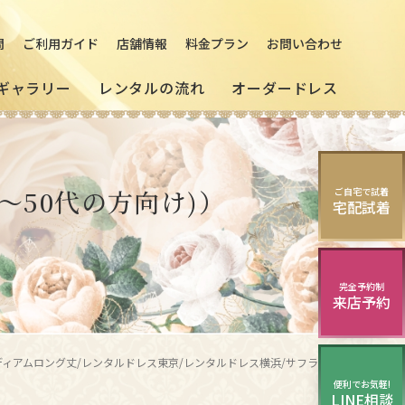
問
ご利用ガイド
店舗情報
料金プラン
お問い合わせ
ギャラリー
レンタルの流れ
オーダードレス
の
[来店]
セミオーダードレス
パーティードレス
～50代の方向け)）
ご自宅で試着
マルドレス
宅配試着
(セレクトプラン)
試着・レンタルの流れ
(20～30代の方向け)
様向け)
演奏会・発表会・舞台用
完全予約制
来店予約
ニング
華やかロングドレス・
イブニングドレス
ミディアムロング丈/レンタルドレス東京/レンタルドレス横浜/サフランパティオミディアムドレス+シリックラウラジャケット+ブラックネックヴェール／都会的なミセスのフォーマルドレス
便利でお気軽!
LINE相談