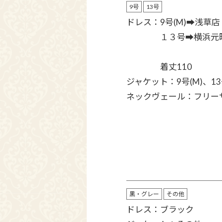
9号
13号
ドレス：9号(M)➡︎浅草店
１３号➡︎横浜元
着丈110
ジャケット：9号(M)、13号
ネックヴェール：フリー
黒・グレー
その他
ドレス：ブラック