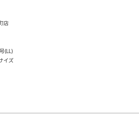
町店
(LL)
サイズ