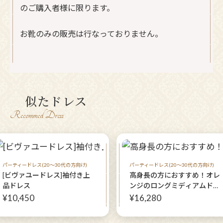
のご購入者様に限ります。
お靴のみの販売は行なっておりません。
似たドレス
Recommed Dress
パーティードレス(20～30代の方向け)
パーティードレス(20～30代の方向け)
[ビヴァユードレス]袖付き上
高身長の方におすすめ！オレ
品ドレス
ンジのロングミディアムドレ
スとクリームカラーボレロの
¥10,450
¥16,280
セット【パトリーヌドレス＋
ダンテボレロクリーム】30〜