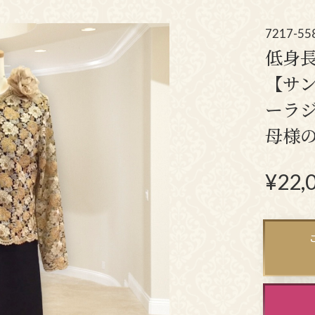
アクセサリー
パーティーバ
(コサージュ・ネックレス等)
7217-55
低身
立食パーティー、
【サ
クルージング、
ーラ
ダンスパーティーのドレス
母様
¥
22,