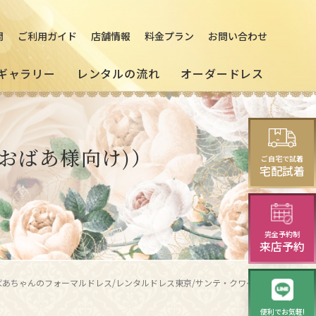
問
ご利用ガイド
店舗情報
料金プラン
お問い合わせ
ギャラリー
レンタルの流れ
オーダードレス
の
[来店]
セミオーダードレス
パーティードレス
おばあ様向け)）
マルドレス
ご自宅で試着
(セレクトプラン)
試着・レンタルの流れ
(20～30代の方向け)
宅配試着
様向け)
演奏会・発表会・舞台用
完全予約制
ニング
華やかロングドレス・
来店予約
イブニングドレス
おばあちゃんのフォーマルドレス/レンタルドレス東京/サンテ・クワイエ+オレンジーラジャケット｜ブラック（黒）・オレンジ（橙）／小さなサイズの祖母様叔母様向けのドレス
便利でお気軽!