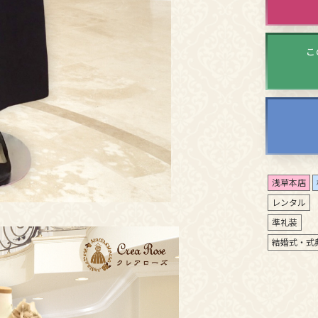
こ
浅草本店
レンタル
準礼装
結婚式・式