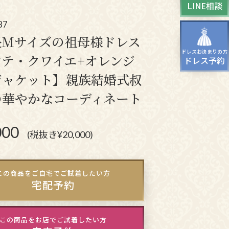
LINE相談
ッグ
ドレスシューズ
87
長Mサイズの祖母様ドレス
ドレスお決まりの方
ンテ・クワイエ+オレンジ
ドレス予約
ジャケット】親族結婚式叔
の華やかなコーディネート
000
(税抜き¥20,000)
この商品をご自宅でご試着したい方
宅配予約
この商品をお店でご試着したい方