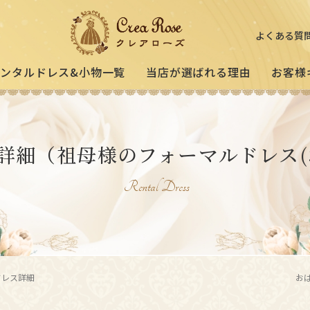
よくある質
レンタルドレス&小物一覧
当店が選ばれる理由
お客様
ミセスの
祖母様
[宅配]
詳細
（祖母様のフォーマルドレス(
フォーマルドレス
オーダードレス
フォー
試着・レンタルの流れ
(40～50代の方向け)
(おばあ
Rental Dress
3歳〜小学生の
プリンセスドレス
お父様用モー
）
(95〜130サイズ)
ドレス詳細