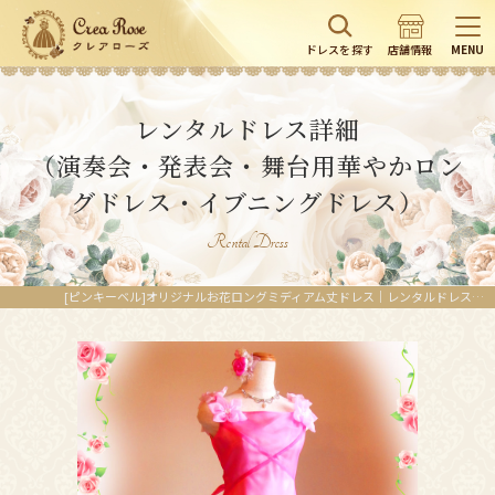
ドレスを探す
店舗情報
MENU
レンタルドレス詳細
（演奏会・発表会・舞台用華やかロン
グドレス・イブニングドレス）
Rental Dress
[ピンキーベル]オリジナルお花ロングミディアム丈ドレス｜レンタルドレスのクレアローズ東京