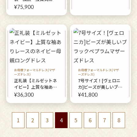
礼装ドレススタイルに
繍が高雅なロングドレ
¥75,900
ス【クイーンロイヤル
ブルードレス】1枚で
正礼装ドレススタイ
ル 新郎新婦の母親ド
レスにも
お母様フォーマルドレス(マザ
お母様フォーマルドレス(マザ
ーズドレス)
ーズドレス)
正礼装【ミルゼットネ
7号サイズ！[ヴェロニ
イビー】上質な袖あり
カ]ビーズが美しいブラ
レースのネイビー母親
ックペプラムマザーズ
¥36,300
¥41,800
ロングドレス
ドレス
1
2
3
4
5
6
7
8