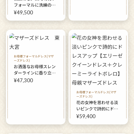
フォーマルに洗練のこ
だわりをプラス【グロ
¥49,500
ッシー・クイーンドレ
ス＋クルミドジャケッ
ト】叙勲など、ミドル
世代のジャケット着用
ドレスアップに
お母様フォーマルドレス(マザ
ーズドレス)
お洒落なお母様スレン
ダーラインに香り立つ
黒き薔薇【ロジュマン
¥47,300
クレイツ】40～60代レ
ディの結婚式や華やか
お母様フォーマルドレス(マザ
ーズドレス)
なパーティーに
花の女神を思わせる淡
いピンクで詩的にドレ
スアップ【エリーゼク
¥59,400
イーンドレス＋クレー
ミーライトボレロ】母
親マザーズドレス