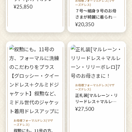
お母様フォーマルドレス(マザ
ス＋ステンシアボレロ
ーズドレス)
¥25,850
７号～細身９号のお母
ジャケット]母親ドレス
さまが綺麗に着られる
[ピンパーネルドレス＋
¥20,350
ポワールボレロ]紫色の
上品なマーメイド総レ
ース
お母様フォーマルドレス(マザ
ーズドレス)
正礼装[マルレーン・リ
リードレス＋マルレー
ン・リリーボレロ]7号
¥27,500
のお母さまに！
お母様フォーマルドレス(マザ
ーズドレス)
叙勲にも。11号の方、