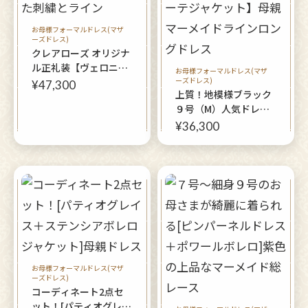
お母様フォーマルドレス(マザ
ーズドレス)
クレアローズ オリジナ
ル正礼装【ヴェロニカ
お母様フォーマルドレス(マザ
デルフィードレス】美
ーズドレス)
¥47,300
上質！地模様ブラック
を追求し、計算された
９号（M）人気ドレス2
刺繍とライン
点セット【イングリッ
¥36,300
シュドレス＋アガーテ
ジャケット】母親マー
メイドラインロングド
レス
お母様フォーマルドレス(マザ
ーズドレス)
コーディネート2点セ
ット！[パティオグレイ