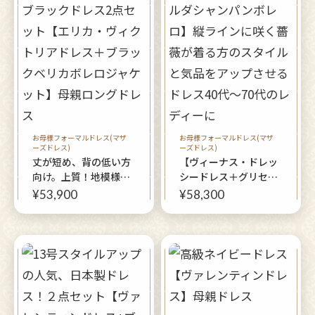
お母様フォーマルドレス(マザ
お母様フォーマルドレス(マザ
ーズドレス)
ーズドレス)
丈が短め、背の低い方
【ヴィーナス・ドレッ
向け。上質！地模様ブ
シードレス＋グリセル
ラックドレス2点セッ
ダシャンパンボレロ】
¥53,900
¥58,300
ト【エリカ・ヴィクト
縦ラインに咲く薔薇が
リアドレス＋ブラック
着る方のスタイルと気
ベリカボレロジャケッ
品をアップさせるドレ
ト】母親ロングドレス
ス40代〜70代のレディ
ーに