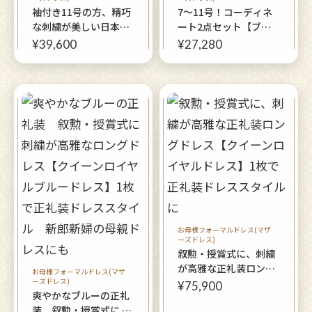
袖付き11号の方、精巧
7～11号！コーディネ
な刺繍が美しい日本製
ート2点セット【ブル
ロングドレス【グロッ
ーメリアドレス＋エカ
¥39,600
¥27,280
シー・クイーンドレ
テリーナボレロ】上品
ス】ミドル世代の結婚
ブルーの編み上げロン
式やパーティーに
グドレス
お母様フォーマルドレス(マザ
ーズドレス)
叙勲・授賞式に、刺繍
が高雅な正礼装ロング
お母様フォーマルドレス(マザ
ーズドレス)
ドレス【クイーンロイ
¥75,900
爽やかなブルーの正礼
ヤルドレス】1枚で正
装 叙勲・授賞式に 刺