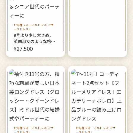
ディードレス】マザー
ズドレス、ミセスのフ
ォーマルにも
お母様フォーマルドレス(マザ
ーズドレス)
9号より少し大きめ、
英国淑女のような格調
高いロングドレス【イ
¥27,500
ングリッシュベロアグ
ランデドレス】結婚式
のご親族・ミドル＆シ
ニア世代のパーティー
に
お母様フォーマルドレス(マザ
お母様フォーマルドレス(マザ
ーズドレス)
ーズドレス)